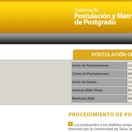
POSTULACIÓN O
Inicio de Postulaciones
LU
Cierre de Postulaciones
MA
Inicio de Clases
LU
Arancel 2026 / Prog.
$4
Matrícula 2026
$3
Los postulantes a los distintos prog
ofrecidos por la Universidad de Talca, 