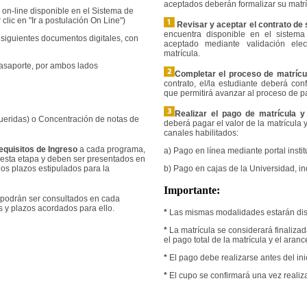
aceptados deberán formalizar su matrí
on-line disponible en el Sistema de
lic en "Ir a postulación On Line")
Revisar y aceptar el contrato de
encuentra disponible en el sistema
s siguientes documentos digitales, con
aceptado mediante validación ele
matrícula.
asaporte, por ambos lados
Completar el proceso de matrícul
contrato, el/la estudiante deberá con
que permitirá avanzar al proceso de p
Realizar el pago de matrícula y
ueridas) o Concentración de notas de
deberá pagar el valor de la matrícula 
canales habilitados:
equisitos de Ingreso
a cada programa,
a) Pago en línea mediante portal institu
esta etapa y deben ser presentados en
os plazos estipulados para la
b) Pago en cajas de la Universidad, i
Importante:
 podrán ser consultados en cada
 y plazos acordados para ello.
*
Las mismas modalidades estarán disp
*
La matrícula se considerará finaliz
el pago total de la matrícula y el arance
*
El pago debe realizarse antes del ini
*
El cupo se confirmará una vez realiz