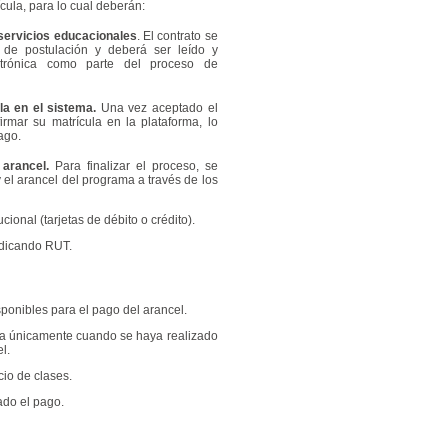
cula, para lo cual deberán:
 servicios educacionales
. El contrato se
 de postulación y deberá ser leído y
ctrónica como parte del proceso de
a en el sistema.
Una vez aceptado el
firmar su matrícula en la plataforma, lo
ago.
 arancel.
Para finalizar el proceso, se
y el arancel del programa a través de los
cional (tarjetas de débito o crédito).
ndicando RUT.
onibles para el pago del arancel.
ada únicamente cuando se haya realizado
l.
cio de clases.
ado el pago.